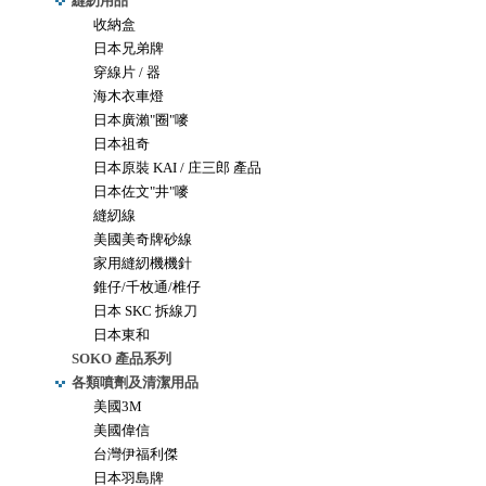
縫紉用品
收納盒
日本兄弟牌
穿線片 / 器
海木衣車燈
日本廣瀨"圈"嘜
日本祖奇
日本原裝 KAI / 庄三郎 產品
日本佐文"井"嘜
縫紉線
美國美奇牌砂線
家用縫紉機機針
錐仔/千枚通/椎仔
日本 SKC 拆線刀
日本東和
SOKO 產品系列
各類噴劑及清潔用品
美國3M
美國偉信
台灣伊福利傑
日本羽島牌