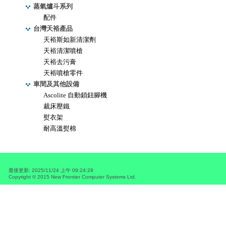
蒸氣爐斗系列
配件
台灣天裕產品
天裕斯如新清潔劑
天裕清潔噴槍
天裕去污膏
天裕噴槍零件
車間及其他設備
Ascolite 自動鎖鈕腳機
裁床壓鐵
熨衣架
耐高溫熨棉
最後更新
:
2025/11/24 上午 09:24:28
Copyright © 2015
New Frontier Computer Systems Ltd.