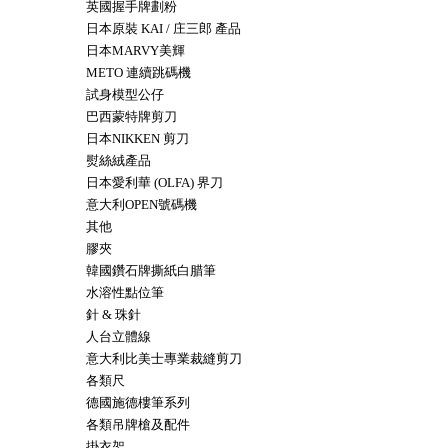
英國握手牌劃粉
日本原裝 KAI / 庄三郎 產品
日本MARVY美輝
METO 連續跳碼機
試身模型公仔
巴西蒙特牌剪刀
日本NIKKEN 剪刀
熨絲絨產品
日本愛利華 (OLFA) 界刀
意大利OPEN號碼機
其他
膠夾
韓國鑽石牌撕紙白腊筆
水溶性點位筆
針 & 珠針
人台立體線
意大利比美士專業裁縫剪刀
各類尺
德國施德樓筆系列
各類吊牌槍及配件
掛衣架