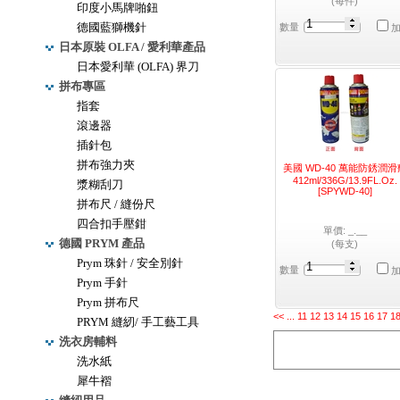
(每件)
印度小馬牌啪鈕
德國藍獅機針
數量
日本原裝 OLFA / 愛利華產品
日本愛利華 (OLFA) 界刀
拼布專區
指套
滾邊器
插針包
拼布強力夾
美國 WD-40 萬能防銹潤滑
412ml/336G/13.9FL.Oz.
漿糊刮刀
[SPYWD-40]
拼布尺 / 縫份尺
四合扣手壓鉗
單價: _.__
德國 PRYM 產品
(每支)
Prym 珠針 / 安全別針
數量
Prym 手針
Prym 拼布尺
<<
...
11
12
13
14
15
16
17
1
PRYM 縫紉/ 手工藝工具
洗衣房輔料
洗水紙
犀牛褶