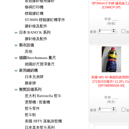
各類膠針槍用膠針
38*34mm十字綉 繡花線工
條碼打印機
[CNMCP-2P]
標籤膠釘機
單價: _.__
ST-9000 標籤膠釘機零件
(每個)
膠針槍及配件
數量
日本 BANO'K 系列
膠針槍及配件
製衣設備
其他
德國Hoechstmass 量尺
德國好尺寶澤量尺
家用縫紉機
日本兄弟牌
美國 WD-40 萬能防銹潤滑
272克/333毫升/ 11.2FL.Oz
勝家牌
[SPYWD85028-40]
整熨設備系列
意大利 Battistella 熨斗
單價: _.__
燙壓機 / 熨畫機
(每支)
熨斗零件
數量
熨斗鞋
美國 JIFFY 蒸氣掛熨機
日本直本熨斗系列