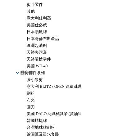
熨斗零件
其他
意大利仕利高
美國仕必威
日本順風牌
日本哥倫布斯產品
澳洲起漬劑
天裕去污膏
天裕噴槍零件
美國 WD-40
辦房輔件系列
張小泉剪
意大利 BLITZ / OPEN 連續跳碼機
劃粉
布夾
圓刀
美國 DALO 紡織標識筆 (黃油筆)
韓國蜻蜓牌
台灣地球牌劃粉
繪圖筆及墨水套裝