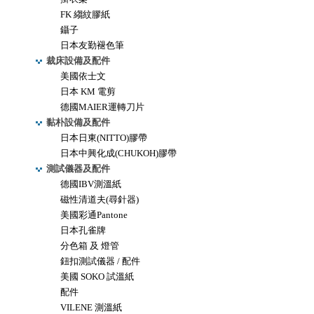
FK 縐紋膠紙
鑷子
日本友勤褪色筆
裁床設備及配件
美國依士文
日本 KM 電剪
德國MAIER運轉刀片
黏朴設備及配件
日本日東(NITTO)膠帶
日本中興化成(CHUKOH)膠帶
測試儀器及配件
德國IBV測溫紙
磁性清道夫(尋針器)
美國彩通Pantone
日本孔雀牌
分色箱 及 燈管
鈕扣測試儀器 / 配件
美國 SOKO 試溫紙
配件
VILENE 測溫紙