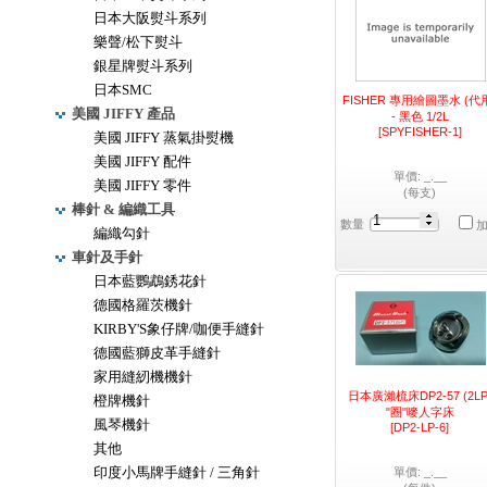
日本大阪熨斗系列
樂聲/松下熨斗
銀星牌熨斗系列
日本SMC
FISHER 專用繪圖墨水 (代
美國 JIFFY 產品
- 黑色 1/2L
[SPYFISHER-1]
美國 JIFFY 蒸氣掛熨機
美國 JIFFY 配件
單價: _.__
美國 JIFFY 零件
(每支)
棒針 & 編織工具
數量
編織勾針
車針及手針
日本藍鸚鵡銹花針
德國格羅茨機針
KIRBY'S象仔牌/咖便手縫針
德國藍獅皮革手縫針
家用縫紉機機針
日本廣瀨梳床DP2-57 (2LP
橙牌機針
"圈"嘜人字床
風琴機針
[DP2-LP-6]
其他
印度小馬牌手縫針 / 三角針
單價: _.__