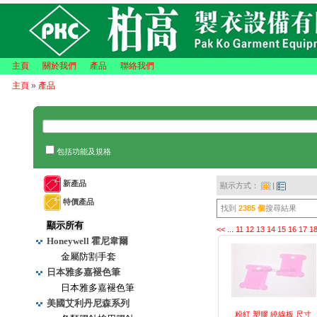
主頁
關於我們
產品
聯絡我們
主頁
»
產品
包括功能及規格
新產品
顯示方式：
|
特價產品
找到
2385 個
搜尋結果
顯示所有
<<
...
11
12
13
14
15
16
17
1
Honeywell 霍尼韋爾
金屬防割手套
日本雅多嘉褪色筆
日本雅多嘉褪色筆
美國艾利丹尼森系列
粉紅 塑膠 繞線板 尺寸