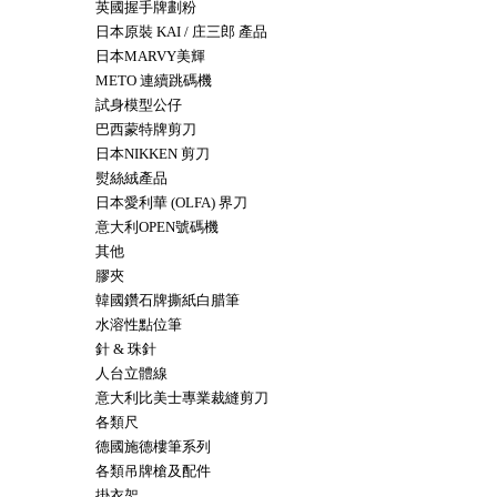
英國握手牌劃粉
日本原裝 KAI / 庄三郎 產品
日本MARVY美輝
METO 連續跳碼機
試身模型公仔
巴西蒙特牌剪刀
日本NIKKEN 剪刀
熨絲絨產品
日本愛利華 (OLFA) 界刀
意大利OPEN號碼機
其他
膠夾
韓國鑽石牌撕紙白腊筆
水溶性點位筆
針 & 珠針
人台立體線
意大利比美士專業裁縫剪刀
各類尺
德國施德樓筆系列
各類吊牌槍及配件
掛衣架