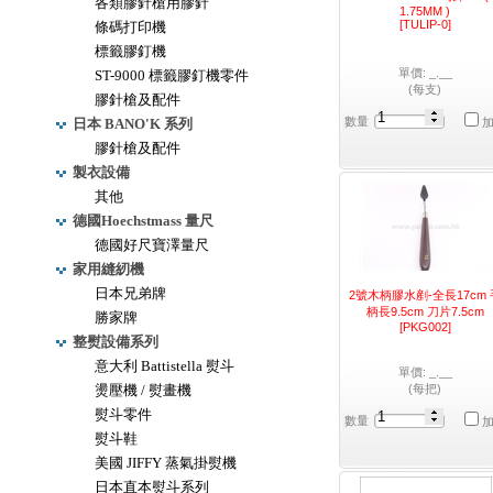
各類膠針槍用膠針
1.75MM )
[TULIP-0]
條碼打印機
標籤膠釘機
單價: _.__
ST-9000 標籤膠釘機零件
(每支)
膠針槍及配件
數量
日本 BANO'K 系列
膠針槍及配件
製衣設備
其他
德國Hoechstmass 量尺
德國好尺寶澤量尺
家用縫紉機
日本兄弟牌
2號木柄膠水剷-全長17cm 
柄長9.5cm 刀片7.5cm
勝家牌
[PKG002]
整熨設備系列
意大利 Battistella 熨斗
單價: _.__
燙壓機 / 熨畫機
(每把)
熨斗零件
數量
熨斗鞋
美國 JIFFY 蒸氣掛熨機
日本直本熨斗系列