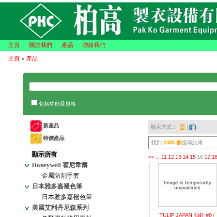
主頁
關於我們
產品
聯絡我們
主頁
»
產品
包括功能及規格
新產品
顯示方式：
|
特價產品
找到
2385 個
搜尋結果
顯示所有
<<
...
11
12
13
14
15
16
17
1
Honeywell 霍尼韋爾
金屬防割手套
日本雅多嘉褪色筆
日本雅多嘉褪色筆
美國艾利丹尼森系列
TULIP JAPAN 勾針 #0 (