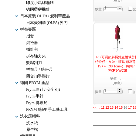
(每套)
印度小馬牌啪鈕
德國藍獅機針
數量
日本原裝 OLFA / 愛利華產品
日本愛利華 (OLFA) 界刀
拼布專區
指套
滾邊器
插針包
拼布強力夾
R3 可調節斜插針立體裁剪
特公仔 - 女裝 - 細碼 頸及
漿糊刮刀
15 / +（38.1cm+） 胸闊 /..
拼布尺 / 縫份尺
[PKR3-WCS]
四合扣手壓鉗
單價: _.__
德國 PRYM 產品
(每套)
Prym 珠針 / 安全別針
數量
Prym 手針
Prym 拼布尺
<<
...
11
12
13
14
15
16
17
1
PRYM 縫紉/ 手工藝工具
洗衣房輔料
洗水紙
犀牛褶