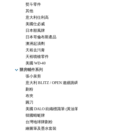
熨斗零件
其他
意大利仕利高
美國仕必威
日本順風牌
日本哥倫布斯產品
澳洲起漬劑
天裕去污膏
天裕噴槍零件
美國 WD-40
辦房輔件系列
張小泉剪
意大利 BLITZ / OPEN 連續跳碼機
劃粉
布夾
圓刀
美國 DALO 紡織標識筆 (黃油筆)
韓國蜻蜓牌
台灣地球牌劃粉
繪圖筆及墨水套裝