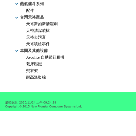
蒸氣爐斗系列
配件
台灣天裕產品
天裕斯如新清潔劑
天裕清潔噴槍
天裕去污膏
天裕噴槍零件
車間及其他設備
Ascolite 自動鎖鈕腳機
裁床壓鐵
熨衣架
耐高溫熨棉
最後更新
:
2025/11/24 上午 09:24:28
Copyright © 2015
New Frontier Computer Systems Ltd.