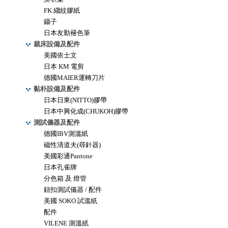
FK 縐紋膠紙
鑷子
日本友勤褪色筆
裁床設備及配件
美國依士文
日本 KM 電剪
德國MAIER運轉刀片
黏朴設備及配件
日本日東(NITTO)膠帶
日本中興化成(CHUKOH)膠帶
測試儀器及配件
德國IBV測溫紙
磁性清道夫(尋針器)
美國彩通Pantone
日本孔雀牌
分色箱 及 燈管
鈕扣測試儀器 / 配件
美國 SOKO 試溫紙
配件
VILENE 測溫紙