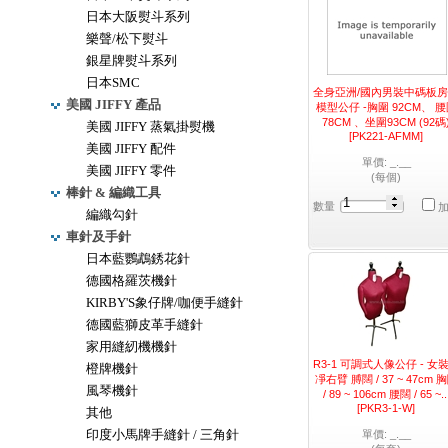
日本大阪熨斗系列
樂聲/松下熨斗
銀星牌熨斗系列
日本SMC
全身亞洲/國內男裝中碼板
美國 JIFFY 產品
模型公仔 -胸圍 92CM、 
78CM 、坐圍93CM (92碼
美國 JIFFY 蒸氣掛熨機
[PK221-AFMM]
美國 JIFFY 配件
單價: _.__
美國 JIFFY 零件
(每個)
棒針 & 編織工具
數量
編織勾針
車針及手針
日本藍鸚鵡銹花針
德國格羅茨機針
KIRBY'S象仔牌/咖便手縫針
德國藍獅皮革手縫針
家用縫紉機機針
R3-1 可調式人像公仔 - 女
橙牌機針
凈右臂 膊闊 / 37 ~ 47cm 
風琴機針
/ 89 ~ 106cm 腰闊 / 65 ~..
[PKR3-1-W]
其他
印度小馬牌手縫針 / 三角針
單價: _.__