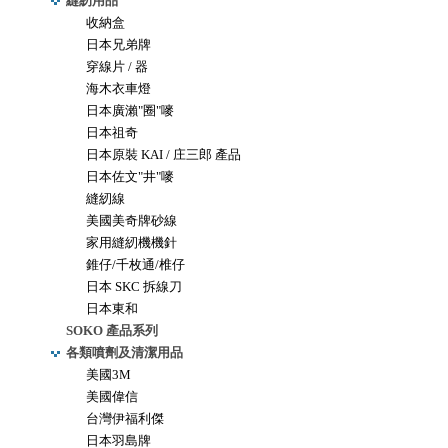
縫紉用品
收納盒
日本兄弟牌
穿線片 / 器
海木衣車燈
日本廣瀨"圈"嘜
日本祖奇
日本原裝 KAI / 庄三郎 產品
日本佐文"井"嘜
縫紉線
美國美奇牌砂線
家用縫紉機機針
錐仔/千枚通/椎仔
日本 SKC 拆線刀
日本東和
SOKO 產品系列
各類噴劑及清潔用品
美國3M
美國偉信
台灣伊福利傑
日本羽島牌