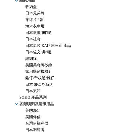
縫紉用品
收納盒
日本兄弟牌
穿線片 / 器
海木衣車燈
日本廣瀨"圈"嘜
日本祖奇
日本原裝 KAI / 庄三郎 產品
日本佐文"井"嘜
縫紉線
美國美奇牌砂線
家用縫紉機機針
錐仔/千枚通/椎仔
日本 SKC 拆線刀
日本東和
SOKO 產品系列
各類噴劑及清潔用品
美國3M
美國偉信
台灣伊福利傑
日本羽島牌