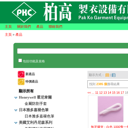
主頁
關於我們
產品
聯絡我們
主頁
»
產品
包括功能及規格
新產品
顯示方式：
|
特價產品
找到
2385 個
搜尋結果
顯示所有
<<
...
11
12
13
14
15
16
17
1
Honeywell 霍尼韋爾
金屬防割手套
日本雅多嘉褪色筆
日本雅多嘉褪色筆
美國艾利丹尼森系列
無牙膠夾 - 白色 1000隻一