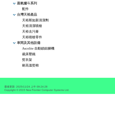
蒸氣爐斗系列
配件
台灣天裕產品
天裕斯如新清潔劑
天裕清潔噴槍
天裕去污膏
天裕噴槍零件
車間及其他設備
Ascolite 自動鎖鈕腳機
裁床壓鐵
熨衣架
耐高溫熨棉
最後更新
:
2025/11/24 上午 09:24:28
Copyright © 2015
New Frontier Computer Systems Ltd.