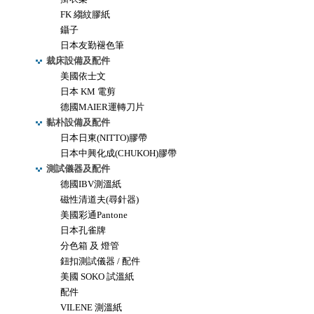
FK 縐紋膠紙
鑷子
日本友勤褪色筆
裁床設備及配件
美國依士文
日本 KM 電剪
德國MAIER運轉刀片
黏朴設備及配件
日本日東(NITTO)膠帶
日本中興化成(CHUKOH)膠帶
測試儀器及配件
德國IBV測溫紙
磁性清道夫(尋針器)
美國彩通Pantone
日本孔雀牌
分色箱 及 燈管
鈕扣測試儀器 / 配件
美國 SOKO 試溫紙
配件
VILENE 測溫紙