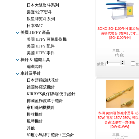
日本大阪熨斗系列
樂聲/松下熨斗
銀星牌熨斗系列
日本SMC
SOKO SG-1100R-H 電加
美國 JIFFY 產品
濕橋式燙台 (右向) 尺寸...
[SG-1100R-H]
美國 JIFFY 蒸氣掛熨機
美國 JIFFY 配件
單價: _.__
美國 JIFFY 零件
(每台)
棒針 & 編織工具
數量
編織勾針
車針及手針
日本藍鸚鵡銹花針
德國格羅茨機針
KIRBY'S象仔牌/咖便手縫針
德國藍獅皮革手縫針
家用縫紉機機針
木柄 黃銅頭 除皺小燙斗 功
橙牌機針
50W, 電壓 150V-250V, 可
風琴機針
合高溫膠布一齊使用
[DW-01WW]
其他
印度小馬牌手縫針 / 三角針
單價: _.__