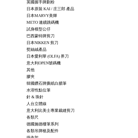
英國握手牌劃粉
日本原裝 KAI / 庄三郎 產品
日本MARVY美輝
METO 連續跳碼機
試身模型公仔
巴西蒙特牌剪刀
日本NIKKEN 剪刀
熨絲絨產品
日本愛利華 (OLFA) 界刀
意大利OPEN號碼機
其他
膠夾
韓國鑽石牌撕紙白腊筆
水溶性點位筆
針 & 珠針
人台立體線
意大利比美士專業裁縫剪刀
各類尺
德國施德樓筆系列
各類吊牌槍及配件
掛衣架