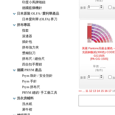
(每套)
印度小馬牌啪鈕
德國藍獅機針
數量
日本原裝 OLFA / 愛利華產品
日本愛利華 (OLFA) 界刀
拼布專區
指套
滾邊器
插針包
拼布強力夾
美國 Pantone高級金屬色 
光面銅版紙(300色) CODE 
漿糊刮刀
GG1505
拼布尺 / 縫份尺
[PA-GG-1505]
四合扣手壓鉗
單價: _.__
德國 PRYM 產品
(每件)
Prym 珠針 / 安全別針
數量
Prym 手針
Prym 拼布尺
<<
...
11
12
13
14
15
16
17
1
PRYM 縫紉/ 手工藝工具
洗衣房輔料
洗水紙
犀牛褶