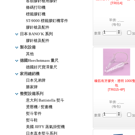
各類膠針槍用膠針
[TR014]
條碼打印機
標籤膠釘機
單價: _.__
ST-9000 標籤膠釘機零件
(每包)
膠針槍及配件
數量
日本 BANO'K 系列
膠針槍及配件
製衣設備
其他
德國Hoechstmass 量尺
德國好尺寶澤量尺
家用縫紉機
日本兄弟牌
橡筋有牙膠夾 - 透明 1000
包
勝家牌
[TR015-4P]
整熨設備系列
意大利 Battistella 熨斗
單價: _.__
燙壓機 / 熨畫機
(每包)
熨斗零件
數量
熨斗鞋
美國 JIFFY 蒸氣掛熨機
日本直本熨斗系列