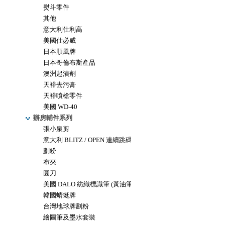
熨斗零件
其他
意大利仕利高
美國仕必威
日本順風牌
日本哥倫布斯產品
澳洲起漬劑
天裕去污膏
天裕噴槍零件
美國 WD-40
辦房輔件系列
張小泉剪
意大利 BLITZ / OPEN 連續跳碼機
劃粉
布夾
圓刀
美國 DALO 紡織標識筆 (黃油筆)
韓國蜻蜓牌
台灣地球牌劃粉
繪圖筆及墨水套裝