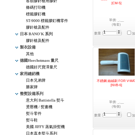
各類膠針槍用膠針
[CM-5]
條碼打印機
標籤膠釘機
單價: _.__
ST-9000 標籤膠釘機零件
(每套)
膠針槍及配件
數量
日本 BANO'K 系列
膠針槍及配件
製衣設備
其他
德國Hoechstmass 量尺
德國好尺寶澤量尺
家用縫紉機
日本兄弟牌
不銹鋼 絲絨刷 FOR V-MA
[NVB-6]
勝家牌
整熨設備系列
意大利 Battistella 熨斗
單價: _.__
燙壓機 / 熨畫機
(每個)
熨斗零件
數量
熨斗鞋
美國 JIFFY 蒸氣掛熨機
日本直本熨斗系列