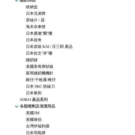
縫紉用品
收納盒
日本兄弟牌
穿線片 / 器
海木衣車燈
日本廣瀨"圈"嘜
日本祖奇
日本原裝 KAI / 庄三郎 產品
日本佐文"井"嘜
縫紉線
美國美奇牌砂線
家用縫紉機機針
錐仔/千枚通/椎仔
日本 SKC 拆線刀
日本東和
SOKO 產品系列
各類噴劑及清潔用品
美國3M
美國偉信
台灣伊福利傑
日本羽島牌