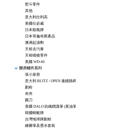
熨斗零件
其他
意大利仕利高
美國仕必威
日本順風牌
日本哥倫布斯產品
澳洲起漬劑
天裕去污膏
天裕噴槍零件
美國 WD-40
辦房輔件系列
張小泉剪
意大利 BLITZ / OPEN 連續跳碼機
劃粉
布夾
圓刀
美國 DALO 紡織標識筆 (黃油筆)
韓國蜻蜓牌
台灣地球牌劃粉
繪圖筆及墨水套裝