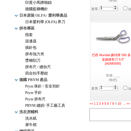
(每個)
印度小馬牌啪鈕
德國藍獅機針
數量
日本原裝 OLFA / 愛利華產品
日本愛利華 (OLFA) 界刀
拼布專區
指套
滾邊器
插針包
拼布強力夾
巴西 Mundial 蒙特牌 590 
途裁縫剪刀 9.5"
漿糊刮刀
[ADM0590]
拼布尺 / 縫份尺
四合扣手壓鉗
單價: _.__
德國 PRYM 產品
(每把)
Prym 珠針 / 安全別針
數量
Prym 手針
Prym 拼布尺
<<
1
2
3
4
5
6
7
8
9
10
...
>>
PRYM 縫紉/ 手工藝工具
洗衣房輔料
洗水紙
犀牛褶