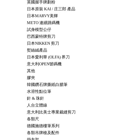
英國握手牌劃粉
日本原裝 KAI / 庄三郎 產品
日本MARVY美輝
METO 連續跳碼機
試身模型公仔
巴西蒙特牌剪刀
日本NIKKEN 剪刀
熨絲絨產品
日本愛利華 (OLFA) 界刀
意大利OPEN號碼機
其他
膠夾
韓國鑽石牌撕紙白腊筆
水溶性點位筆
針 & 珠針
人台立體線
意大利比美士專業裁縫剪刀
各類尺
德國施德樓筆系列
各類吊牌槍及配件
掛衣架