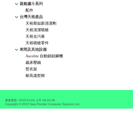
蒸氣爐斗系列
配件
台灣天裕產品
天裕斯如新清潔劑
天裕清潔噴槍
天裕去污膏
天裕噴槍零件
車間及其他設備
Ascolite 自動鎖鈕腳機
裁床壓鐵
熨衣架
耐高溫熨棉
最後更新
:
2025/11/24 上午 09:24:28
Copyright © 2015
New Frontier Computer Systems Ltd.