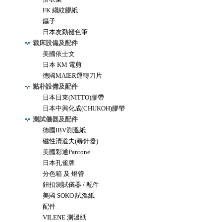
FK 縐紋膠紙
鑷子
日本友勤褪色筆
裁床設備及配件
美國依士文
日本 KM 電剪
德國MAIER運轉刀片
黏朴設備及配件
日本日東(NITTO)膠帶
日本中興化成(CHUKOH)膠帶
測試儀器及配件
德國IBV測溫紙
磁性清道夫(尋針器)
美國彩通Pantone
日本孔雀牌
分色箱 及 燈管
鈕扣測試儀器 / 配件
美國 SOKO 試溫紙
配件
VILENE 測溫紙