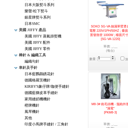
日本大阪熨斗系列
樂聲/松下熨斗
銀星牌熨斗系列
日本SMC
SOKO SG-VA 抽濕單臂燙
美國 JIFFY 產品
電壓 220V/1PH/50HZ ; 臺
置發熱管 1000W ; 檯面尺寸.
美國 JIFFY 蒸氣掛熨機
[SG-VA-1220]
美國 JIFFY 配件
單價: _.__
美國 JIFFY 零件
(每台)
棒針 & 編織工具
數量
編織勾針
車針及手針
日本藍鸚鵡銹花針
德國格羅茨機針
KIRBY'S象仔牌/咖便手縫針
德國藍獅皮革手縫針
家用縫紉機機針
M8-3# 鉋毛頭機 - 鬚鉋外
橙牌機針
"濕電"
風琴機針
[PKM8-3]
其他
印度小馬牌手縫針 / 三角針
單價: _.__