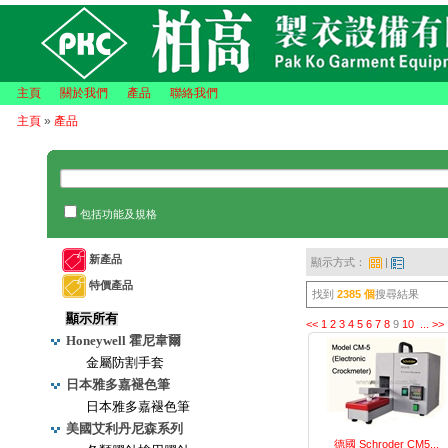
主頁
關於我們
產品
聯絡我們
主頁
»
產品
包括功能及規格
新產品
顯示方式：
|
特價產品
找到
2385 個
搜尋結果
顯示所有
<<
1
2
3
4
5
6
7
8
9
10
...
>>
Honeywell 霍尼韋爾
金屬防割手套
日本雅多嘉褪色筆
日本雅多嘉褪色筆
美國艾利丹尼森系列
德國 Schroder CM5...