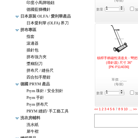
(每個)
印度小馬牌啪鈕
德國藍獅機針
數量
日本原裝 OLFA / 愛利華產品
日本愛利華 (OLFA) 界刀
拼布專區
指套
滾邊器
插針包
拼布強力夾
槓桿手柄磁性清道夫 - 彎
(尋針器) 尺寸 36"
漿糊刮刀
[PK-P114036]
拼布尺 / 縫份尺
四合扣手壓鉗
單價: _.__
德國 PRYM 產品
(每個)
Prym 珠針 / 安全別針
數量
Prym 手針
Prym 拼布尺
<<
1
2
3
4
5
6
7
8
9
10
...
>>
PRYM 縫紉/ 手工藝工具
洗衣房輔料
洗水紙
犀牛褶