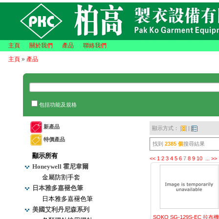
主頁
關於我們
產品
聯絡我們
主頁
»
產品
包括功能及規格
新產品
顯示方式：
|
特價產品
找到
2385 個
搜尋結果
顯示所有
<<
1
2
3
4
5
6
7
8
9
10
...
>>
Honeywell 霍尼韋爾
金屬防割手套
日本雅多嘉褪色筆
日本雅多嘉褪色筆
美國艾利丹尼森系列
SOKO SG-129S-EC 拉布