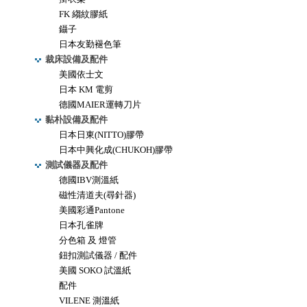
FK 縐紋膠紙
鑷子
日本友勤褪色筆
裁床設備及配件
美國依士文
日本 KM 電剪
德國MAIER運轉刀片
黏朴設備及配件
日本日東(NITTO)膠帶
日本中興化成(CHUKOH)膠帶
測試儀器及配件
德國IBV測溫紙
磁性清道夫(尋針器)
美國彩通Pantone
日本孔雀牌
分色箱 及 燈管
鈕扣測試儀器 / 配件
美國 SOKO 試溫紙
配件
VILENE 測溫紙