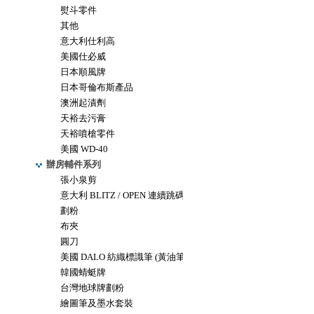
熨斗零件
其他
意大利仕利高
美國仕必威
日本順風牌
日本哥倫布斯產品
澳洲起漬劑
天裕去污膏
天裕噴槍零件
美國 WD-40
辦房輔件系列
張小泉剪
意大利 BLITZ / OPEN 連續跳碼機
劃粉
布夾
圓刀
美國 DALO 紡織標識筆 (黃油筆)
韓國蜻蜓牌
台灣地球牌劃粉
繪圖筆及墨水套裝