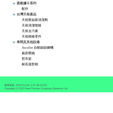
蒸氣爐斗系列
配件
台灣天裕產品
天裕斯如新清潔劑
天裕清潔噴槍
天裕去污膏
天裕噴槍零件
車間及其他設備
Ascolite 自動鎖鈕腳機
裁床壓鐵
熨衣架
耐高溫熨棉
最後更新
:
2025/11/24 上午 09:24:28
Copyright © 2015
New Frontier Computer Systems Ltd.