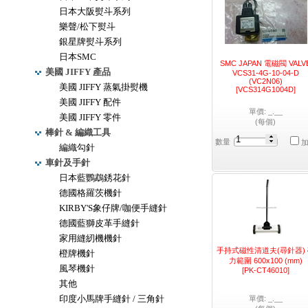
日本大阪熨斗系列
樂聲/松下熨斗
銀星牌熨斗系列
日本SMC
SMC JAPAN 電磁閥 VALV
美國 JIFFY 產品
VCS31-4G-10-04-D
(VC2N06)
美國 JIFFY 蒸氣掛熨機
[VCS314G1004D]
美國 JIFFY 配件
單價: _.__
美國 JIFFY 零件
(每個)
棒針 & 編織工具
數量
編織勾針
車針及手針
日本藍鸚鵡銹花針
德國格羅茨機針
KIRBY'S象仔牌/咖便手縫針
德國藍獅皮革手縫針
家用縫紉機機針
手持式磁性清道夫(尋針器)
橙牌機針
力範圍 600x100 (mm)
風琴機針
[PK-CT46010]
其他
印度小馬牌手縫針 / 三角針
單價: _.__