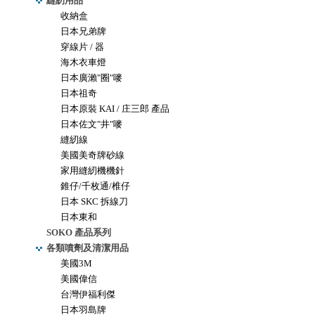
縫紉用品
收納盒
日本兄弟牌
穿線片 / 器
海木衣車燈
日本廣瀨"圈"嘜
日本祖奇
日本原裝 KAI / 庄三郎 產品
日本佐文"井"嘜
縫紉線
美國美奇牌砂線
家用縫紉機機針
錐仔/千枚通/椎仔
日本 SKC 拆線刀
日本東和
SOKO 產品系列
各類噴劑及清潔用品
美國3M
美國偉信
台灣伊福利傑
日本羽島牌