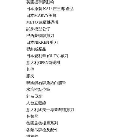
英國握手牌劃粉
日本原裝 KAI / 庄三郎 產品
日本MARVY美輝
METO 連續跳碼機
試身模型公仔
巴西蒙特牌剪刀
日本NIKKEN 剪刀
熨絲絨產品
日本愛利華 (OLFA) 界刀
意大利OPEN號碼機
其他
膠夾
韓國鑽石牌撕紙白腊筆
水溶性點位筆
針 & 珠針
人台立體線
意大利比美士專業裁縫剪刀
各類尺
德國施德樓筆系列
各類吊牌槍及配件
掛衣架