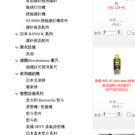
各類膠針槍用膠針
軌
條碼打印機
[SG-129-R]
標籤膠釘機
單價: _.__
ST-9000 標籤膠釘機零件
(每米)
膠針槍及配件
數量
日本 BANO'K 系列
膠針槍及配件
製衣設備
其他
德國Hoechstmass 量尺
德國好尺寶澤量尺
家用縫紉機
日本兄弟牌
美國 WD-40 Specialist 精
器清潔劑 (360毫升)
勝家牌
[SPYWD35001]
整熨設備系列
意大利 Battistella 熨斗
單價: _.__
燙壓機 / 熨畫機
(每支)
熨斗零件
數量
熨斗鞋
美國 JIFFY 蒸氣掛熨機
日本直本熨斗系列