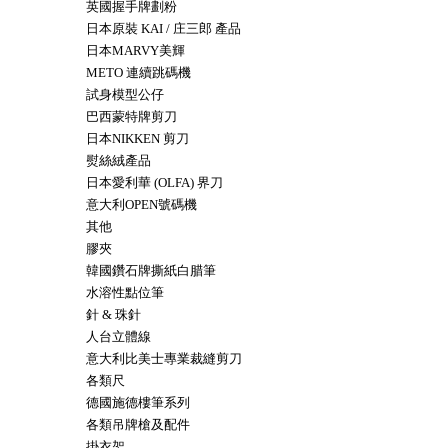
英國握手牌劃粉
日本原裝 KAI / 庄三郎 產品
日本MARVY美輝
METO 連續跳碼機
試身模型公仔
巴西蒙特牌剪刀
日本NIKKEN 剪刀
熨絲絨產品
日本愛利華 (OLFA) 界刀
意大利OPEN號碼機
其他
膠夾
韓國鑽石牌撕紙白腊筆
水溶性點位筆
針 & 珠針
人台立體線
意大利比美士專業裁縫剪刀
各類尺
德國施德樓筆系列
各類吊牌槍及配件
掛衣架