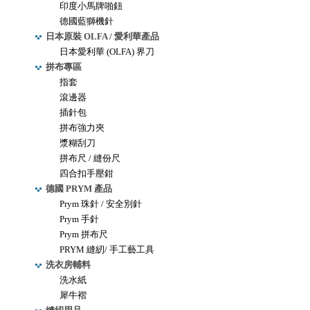
印度小馬牌啪鈕
德國藍獅機針
日本原裝 OLFA / 愛利華產品
日本愛利華 (OLFA) 界刀
拼布專區
指套
滾邊器
插針包
拼布強力夾
漿糊刮刀
拼布尺 / 縫份尺
四合扣手壓鉗
德國 PRYM 產品
Prym 珠針 / 安全別針
Prym 手針
Prym 拼布尺
PRYM 縫紉/ 手工藝工具
洗衣房輔料
洗水紙
犀牛褶