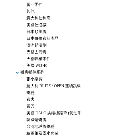
熨斗零件
其他
意大利仕利高
美國仕必威
日本順風牌
日本哥倫布斯產品
澳洲起漬劑
天裕去污膏
天裕噴槍零件
美國 WD-40
辦房輔件系列
張小泉剪
意大利 BLITZ / OPEN 連續跳碼機
劃粉
布夾
圓刀
美國 DALO 紡織標識筆 (黃油筆)
韓國蜻蜓牌
台灣地球牌劃粉
繪圖筆及墨水套裝