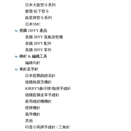
日本大阪熨斗系列
樂聲/松下熨斗
銀星牌熨斗系列
日本SMC
美國 JIFFY 產品
美國 JIFFY 蒸氣掛熨機
美國 JIFFY 配件
美國 JIFFY 零件
棒針 & 編織工具
編織勾針
車針及手針
日本藍鸚鵡銹花針
德國格羅茨機針
KIRBY'S象仔牌/咖便手縫針
德國藍獅皮革手縫針
家用縫紉機機針
橙牌機針
風琴機針
其他
印度小馬牌手縫針 / 三角針