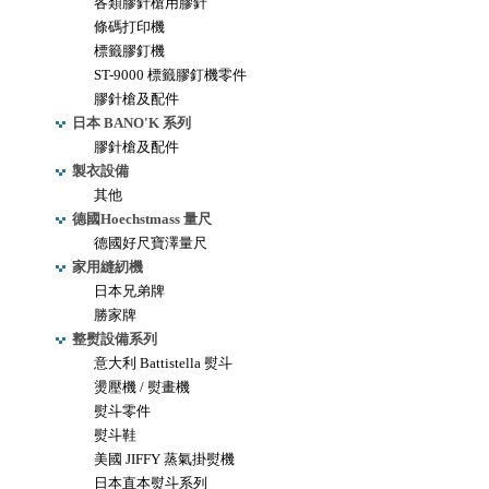
各類膠針槍用膠針
條碼打印機
標籤膠釘機
ST-9000 標籤膠釘機零件
膠針槍及配件
日本 BANO'K 系列
膠針槍及配件
製衣設備
其他
德國Hoechstmass 量尺
德國好尺寶澤量尺
家用縫紉機
日本兄弟牌
勝家牌
整熨設備系列
意大利 Battistella 熨斗
燙壓機 / 熨畫機
熨斗零件
熨斗鞋
美國 JIFFY 蒸氣掛熨機
日本直本熨斗系列