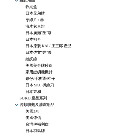
縫紉用品
收納盒
日本兄弟牌
穿線片 / 器
海木衣車燈
日本廣瀨"圈"嘜
日本祖奇
日本原裝 KAI / 庄三郎 產品
日本佐文"井"嘜
縫紉線
美國美奇牌砂線
家用縫紉機機針
錐仔/千枚通/椎仔
日本 SKC 拆線刀
日本東和
SOKO 產品系列
各類噴劑及清潔用品
美國3M
美國偉信
台灣伊福利傑
日本羽島牌