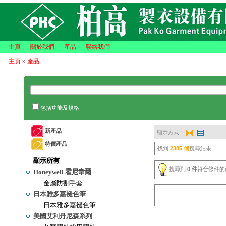
主頁
關於我們
產品
聯絡我們
主頁
»
產品
包括功能及規格
新產品
顯示方式：
|
特價產品
找到
2385 個
搜尋結果
顯示所有
搜尋到
0 件
符合條件的
Honeywell 霍尼韋爾
金屬防割手套
日本雅多嘉褪色筆
日本雅多嘉褪色筆
美國艾利丹尼森系列