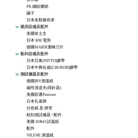
FK 縐紋膠紙
鑷子
日本友勤褪色筆
裁床設備及配件
美國依士文
日本 KM 電剪
德國MAIER運轉刀片
黏朴設備及配件
日本日東(NITTO)膠帶
日本中興化成(CHUKOH)膠帶
測試儀器及配件
德國IBV測溫紙
磁性清道夫(尋針器)
美國彩通Pantone
日本孔雀牌
分色箱 及 燈管
鈕扣測試儀器 / 配件
美國 SOKO 試溫紙
配件
VILENE 測溫紙