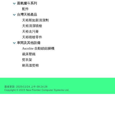
蒸氣爐斗系列
配件
台灣天裕產品
天裕斯如新清潔劑
天裕清潔噴槍
天裕去污膏
天裕噴槍零件
車間及其他設備
Ascolite 自動鎖鈕腳機
裁床壓鐵
熨衣架
耐高溫熨棉
最後更新
:
2025/11/24 上午 09:24:28
Copyright © 2015
New Frontier Computer Systems Ltd.