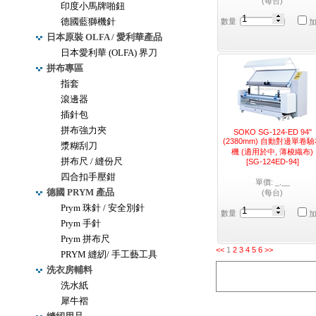
(每台)
印度小馬牌啪鈕
德國藍獅機針
數量
日本原裝 OLFA / 愛利華產品
日本愛利華 (OLFA) 界刀
拼布專區
指套
滾邊器
插針包
拼布強力夾
SOKO SG-124-ED 94"
(2380mm) 自動對邊單卷
漿糊刮刀
機 (適用於中, 薄梭織布)
拼布尺 / 縫份尺
[SG-124ED-94]
四合扣手壓鉗
單價: _.__
德國 PRYM 產品
(每台)
Prym 珠針 / 安全別針
數量
Prym 手針
Prym 拼布尺
<<
1
2
3
4
5
6
>>
PRYM 縫紉/ 手工藝工具
洗衣房輔料
洗水紙
犀牛褶