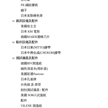
FK 縐紋膠紙
鑷子
日本友勤褪色筆
裁床設備及配件
美國依士文
日本 KM 電剪
德國MAIER運轉刀片
黏朴設備及配件
日本日東(NITTO)膠帶
日本中興化成(CHUKOH)膠帶
測試儀器及配件
德國IBV測溫紙
磁性清道夫(尋針器)
美國彩通Pantone
日本孔雀牌
分色箱 及 燈管
鈕扣測試儀器 / 配件
美國 SOKO 試溫紙
配件
VILENE 測溫紙