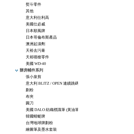
熨斗零件
其他
意大利仕利高
美國仕必威
日本順風牌
日本哥倫布斯產品
澳洲起漬劑
天裕去污膏
天裕噴槍零件
美國 WD-40
辦房輔件系列
張小泉剪
意大利 BLITZ / OPEN 連續跳碼機
劃粉
布夾
圓刀
美國 DALO 紡織標識筆 (黃油筆)
韓國蜻蜓牌
台灣地球牌劃粉
繪圖筆及墨水套裝