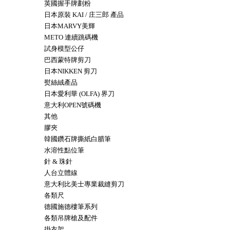
英國握手牌劃粉
日本原裝 KAI / 庄三郎 產品
日本MARVY美輝
METO 連續跳碼機
試身模型公仔
巴西蒙特牌剪刀
日本NIKKEN 剪刀
熨絲絨產品
日本愛利華 (OLFA) 界刀
意大利OPEN號碼機
其他
膠夾
韓國鑽石牌撕紙白腊筆
水溶性點位筆
針 & 珠針
人台立體線
意大利比美士專業裁縫剪刀
各類尺
德國施德樓筆系列
各類吊牌槍及配件
掛衣架