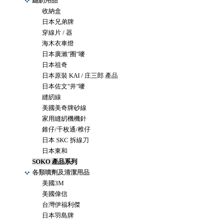
縫紉用品
收納盒
日本兄弟牌
穿線片 / 器
海木衣車燈
日本廣瀨"圈"嘜
日本祖奇
日本原裝 KAI / 庄三郎 產品
日本佐文"井"嘜
縫紉線
美國美奇牌砂線
家用縫紉機機針
錐仔/千枚通/椎仔
日本 SKC 拆線刀
日本東和
SOKO 產品系列
各類噴劑及清潔用品
美國3M
美國偉信
台灣伊福利傑
日本羽島牌