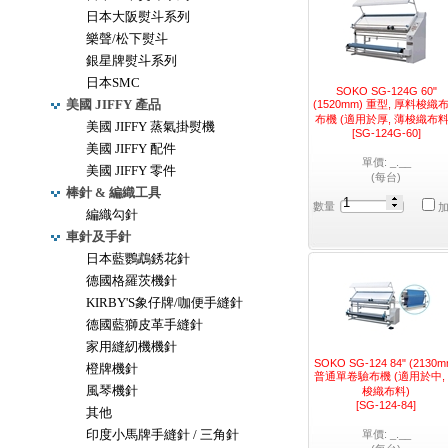
日本大阪熨斗系列
樂聲/松下熨斗
銀星牌熨斗系列
日本SMC
SOKO SG-124G 60"
美國 JIFFY 產品
(1520mm) 重型, 厚料梭織
布機 (適用於厚, 薄梭織布料.
美國 JIFFY 蒸氣掛熨機
[SG-124G-60]
美國 JIFFY 配件
單價: _.__
美國 JIFFY 零件
(每台)
棒針 & 編織工具
數量
編織勾針
車針及手針
日本藍鸚鵡銹花針
德國格羅茨機針
KIRBY'S象仔牌/咖便手縫針
德國藍獅皮革手縫針
家用縫紉機機針
SOKO SG-124 84" (2130m
橙牌機針
普通單卷驗布機 (適用於中,
風琴機針
梭織布料)
[SG-124-84]
其他
印度小馬牌手縫針 / 三角針
單價: _.__