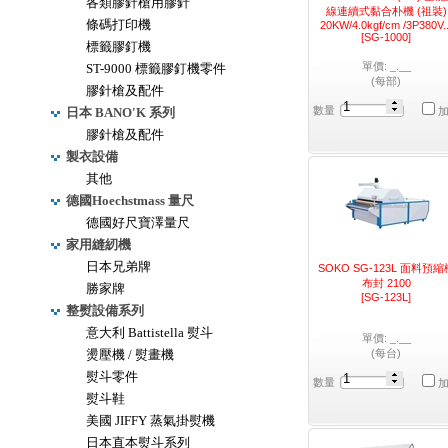
各類膠針槍用膠針
線連續式黏合朴機 (祖裝)
條碼打印機
20KW/4.0kgf/cm /3P380V..
[SG-1000]
標籤膠釘機
單價: _.__
ST-9000 標籤膠釘機零件
(每部)
膠針槍及配件
數量
日本 BANO'K 系列
膠針槍及配件
製衣設備
其他
德國Hoechstmass 量尺
德國好尺寶澤量尺
家用縫紉機
日本兄弟牌
SOKO SG-123L 面料預縮
布封 2100
勝家牌
[SG-123L]
整熨設備系列
意大利 Battistella 熨斗
單價: _.__
燙壓機 / 熨畫機
(每台)
熨斗零件
數量
熨斗鞋
美國 JIFFY 蒸氣掛熨機
日本直本熨斗系列