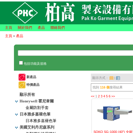
主頁
關於我們
產品
聯絡我們
主頁
»
產品
包括功能及規格
新產品
顯示方式：
|
特價產品
找到
116 個
搜尋結果
顯示所有
<<
1
2
3
4
5
6
>>
Honeywell 霍尼韋爾
金屬防割手套
日本雅多嘉褪色筆
日本雅多嘉褪色筆
美國艾利丹尼森系列
SOKO SG-1000 (40") 全