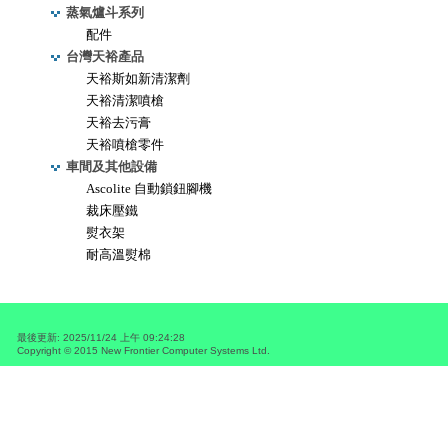
蒸氣爐斗系列
配件
台灣天裕產品
天裕斯如新清潔劑
天裕清潔噴槍
天裕去污膏
天裕噴槍零件
車間及其他設備
Ascolite 自動鎖鈕腳機
裁床壓鐵
熨衣架
耐高溫熨棉
最後更新
:
2025/11/24 上午 09:24:28
Copyright © 2015
New Frontier Computer Systems Ltd.