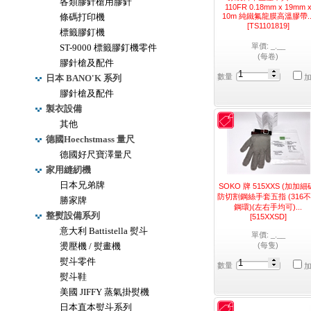
各類膠針槍用膠針
110FR 0.18mm x 19mm 
條碼打印機
10m 純鐵氟龍膜高溫膠帶..
[TS1101819]
標籤膠釘機
單價: _.__
ST-9000 標籤膠釘機零件
(每卷)
膠針槍及配件
數量
日本 BANO'K 系列
膠針槍及配件
製衣設備
其他
德國Hoechstmass 量尺
德國好尺寶澤量尺
家用縫紉機
日本兄弟牌
SOKO 牌 515XXS (加加細
防切割鋼絲手套五指 (316
勝家牌
鋼環)(左右手均可)...
整熨設備系列
[515XXSD]
意大利 Battistella 熨斗
單價: _.__
燙壓機 / 熨畫機
(每隻)
熨斗零件
數量
熨斗鞋
美國 JIFFY 蒸氣掛熨機
日本直本熨斗系列