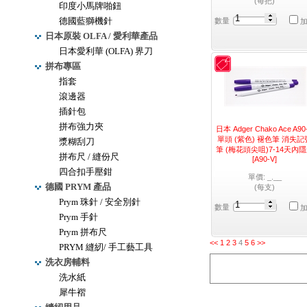
(每把)
印度小馬牌啪鈕
德國藍獅機針
數量
日本原裝 OLFA / 愛利華產品
日本愛利華 (OLFA) 界刀
拼布專區
指套
滾邊器
插針包
拼布強力夾
日本 Adger Chako Ace A90
單頭 (紫色) 褪色筆 消失記
漿糊刮刀
筆 (梅花頭尖咀)7-14天內
拼布尺 / 縫份尺
[A90-V]
四合扣手壓鉗
單價: _.__
德國 PRYM 產品
(每支)
Prym 珠針 / 安全別針
數量
Prym 手針
Prym 拼布尺
<<
1
2
3
4
5
6
>>
PRYM 縫紉/ 手工藝工具
洗衣房輔料
洗水紙
犀牛褶