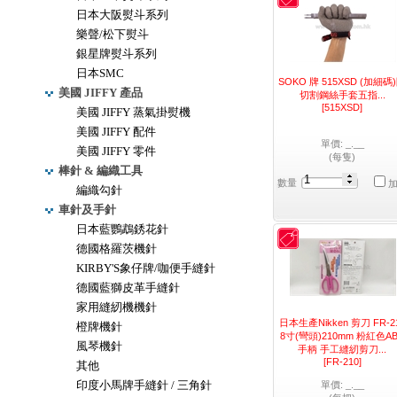
日本大阪熨斗系列
樂聲/松下熨斗
銀星牌熨斗系列
日本SMC
SOKO 牌 515XSD (加細碼
美國 JIFFY 產品
切割鋼絲手套五指...
[515XSD]
美國 JIFFY 蒸氣掛熨機
美國 JIFFY 配件
單價: _.__
美國 JIFFY 零件
(每隻)
棒針 & 編織工具
數量
編織勾針
車針及手針
日本藍鸚鵡銹花針
德國格羅茨機針
KIRBY'S象仔牌/咖便手縫針
德國藍獅皮革手縫針
家用縫紉機機針
日本生產Nikken 剪刀 FR-2
橙牌機針
8寸(彎頭)210mm 粉紅色A
風琴機針
手柄 手工縫紉剪刀...
[FR-210]
其他
印度小馬牌手縫針 / 三角針
單價: _.__