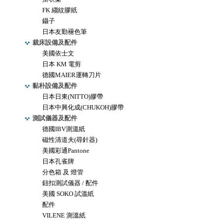
FK 縐紋膠紙
鑷子
日本友勤褪色筆
裁床設備及配件
美國依士文
日本 KM 電剪
德國MAIER運轉刀片
黏朴設備及配件
日本日東(NITTO)膠帶
日本中興化成(CHUKOH)膠帶
測試儀器及配件
德國IBV測溫紙
磁性清道夫(尋針器)
美國彩通Pantone
日本孔雀牌
分色箱 及 燈管
鈕扣測試儀器 / 配件
美國 SOKO 試溫紙
配件
VILENE 測溫紙