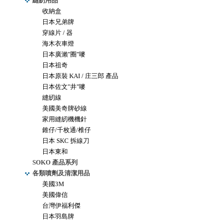
縫紉用品
收納盒
日本兄弟牌
穿線片 / 器
海木衣車燈
日本廣瀨"圈"嘜
日本祖奇
日本原裝 KAI / 庄三郎 產品
日本佐文"井"嘜
縫紉線
美國美奇牌砂線
家用縫紉機機針
錐仔/千枚通/椎仔
日本 SKC 拆線刀
日本東和
SOKO 產品系列
各類噴劑及清潔用品
美國3M
美國偉信
台灣伊福利傑
日本羽島牌