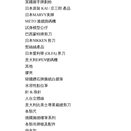
英國握手牌劃粉
日本原裝 KAI / 庄三郎 產品
日本MARVY美輝
METO 連續跳碼機
試身模型公仔
巴西蒙特牌剪刀
日本NIKKEN 剪刀
熨絲絨產品
日本愛利華 (OLFA) 界刀
意大利OPEN號碼機
其他
膠夾
韓國鑽石牌撕紙白腊筆
水溶性點位筆
針 & 珠針
人台立體線
意大利比美士專業裁縫剪刀
各類尺
德國施德樓筆系列
各類吊牌槍及配件
掛衣架