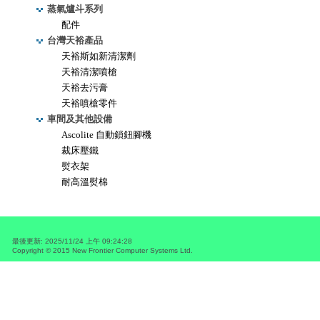
蒸氣爐斗系列
配件
台灣天裕產品
天裕斯如新清潔劑
天裕清潔噴槍
天裕去污膏
天裕噴槍零件
車間及其他設備
Ascolite 自動鎖鈕腳機
裁床壓鐵
熨衣架
耐高溫熨棉
最後更新
:
2025/11/24 上午 09:24:28
Copyright © 2015
New Frontier Computer Systems Ltd.