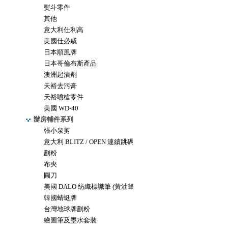
熨斗零件
其他
意大利仕利高
美國仕必威
日本順風牌
日本哥倫布斯產品
澳洲起漬劑
天裕去污膏
天裕噴槍零件
美國 WD-40
辦房輔件系列
張小泉剪
意大利 BLITZ / OPEN 連續跳碼機
劃粉
布夾
圓刀
美國 DALO 紡織標識筆 (黃油筆)
韓國蜻蜓牌
台灣地球牌劃粉
繪圖筆及墨水套裝