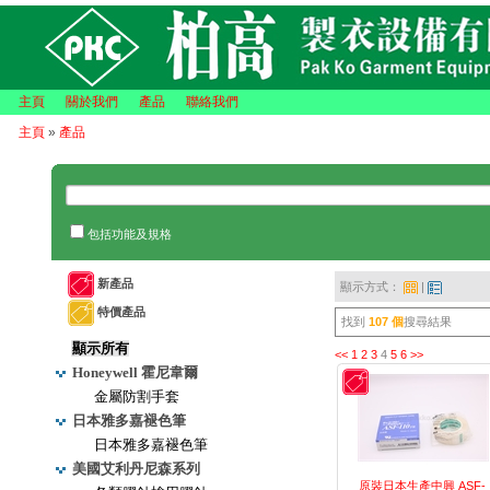
主頁
關於我們
產品
聯絡我們
主頁
»
產品
包括功能及規格
新產品
顯示方式：
|
特價產品
找到
107 個
搜尋結果
顯示所有
<<
1
2
3
4
5
6
>>
Honeywell 霍尼韋爾
金屬防割手套
日本雅多嘉褪色筆
日本雅多嘉褪色筆
美國艾利丹尼森系列
原裝日本生產中興 ASF-